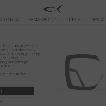
OLLECTIONS
NEOMADEINITALY
TITANIUM
NEWSRO
ck aus Reintitan gefräst und
 Shelter Sustainable Factory
und widerstandsfähige Fassung
lichen Komfort und
tändig handgefertigte
Details.
Silver front details.
ON