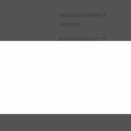
PRODUKTMERKMALE
GRÖSSEN
ADD TO WISHLIST
FINDEN SIE DAS NÄCHSTGELEG