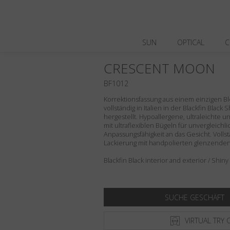
SUN
OPTICAL
C
CRESCENT MOON
BF1012
Korrektionsfassung aus einem einzigen Blo
vollständig in Italien in der Blackfin Black
hergestellt. Hypoallergene, ultraleichte 
mit ultraflexiblen Bügeln für unvergleich
Anpassungsfähigkeit an das Gesicht. Volls
Lackierung mit handpolierten glenzenden 
Blackfin Black interior and exterior / Shiny 
SUCHE GESCHÄFT
VIRTUAL TRY 