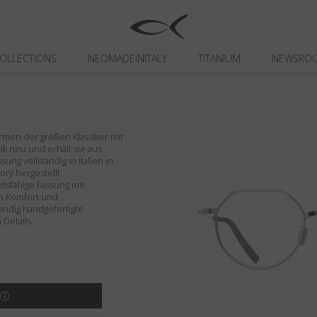
OLLECTIONS
NEOMADEINITALY
TITANIUM
NEWSRO
ormen der großen Klassiker mit
 neu und erhält sie aus
ng vollständig in Italien in
ory hergestellt.
dsfähige Fassung mit
en Komfort und
tändig handgefertigte
Details.