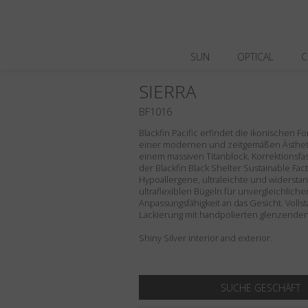
SUN
OPTICAL
C
SIERRA
BF1016
Blackfin Pacific erfindet die ikonischen F
einer modernen und zeitgemäßen Ästhetik
einem massiven Titanblock. Korrektionsfassu
der Blackfin Black Shelter Sustainable Fact
Hypoallergene, ultraleichte und widerstan
ultraflexiblen Bügeln für unvergleichlich
Anpassungsfähigkeit an das Gesicht. Volls
Lackierung mit handpolierten glenzenden 
Shiny Silver interior and exterior.
SUCHE GESCHÄFT