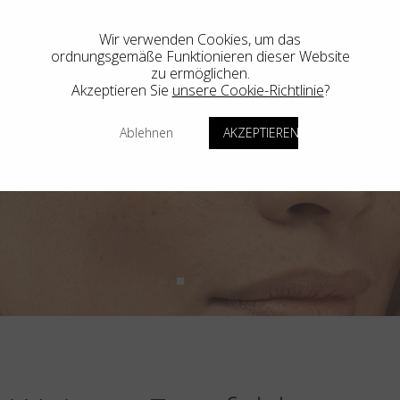
Wir verwenden Cookies, um das
ordnungsgemäße Funktionieren dieser Website
zu ermöglichen.
Akzeptieren Sie
unsere Cookie-Richtlinie
?
Ablehnen
AKZEPTIEREN