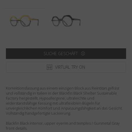
Land
:
Österreich
Sprache
:
Deutsch
SUCHE GESCHÄFT
VIRTUAL TRY ON
Korrektionsfassung aus einem einzigen Block aus Reintitan gefräst
und vollständig in Italien in der Blackfin Black Shelter Sustainable
Factory hergestellt. Hypoallergene, ultraleichte und
widerstandsfähige Fassung mit ultraflexiblen Bügeln für
unvergleichlichen Komfort und Anpassungsfähigkeit an das Gesicht.
Vollständig handgefertigte Lackierung.
Blackfin Black interior, upper eyerim and temples / Gunmetal Gray
front details.