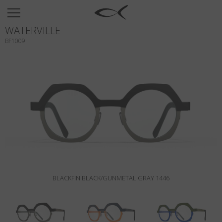
SUN
WATERVILLE
OPTICAL
BF1009
COLLECTIONS
NEOMADEINITALY
TITANIUM
NEWSROOM
SHOPS
B2B
BLACKFIN BLACK/GUNMETAL GRAY 1446
Wishlist
Search