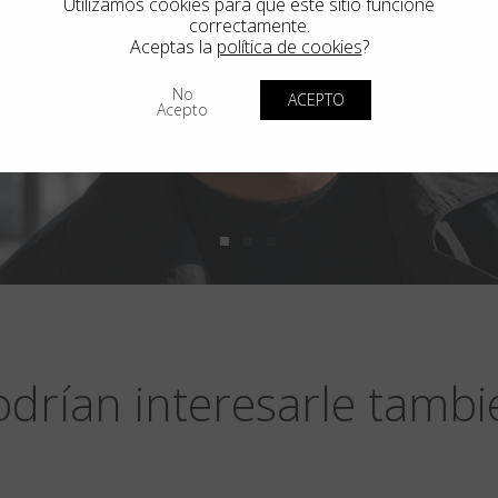
Utilizamos cookies para que este sitio funcione
correctamente.
Aceptas la
política de cookies
?
No
ACEPTO
Acepto
odrían interesarle tambi