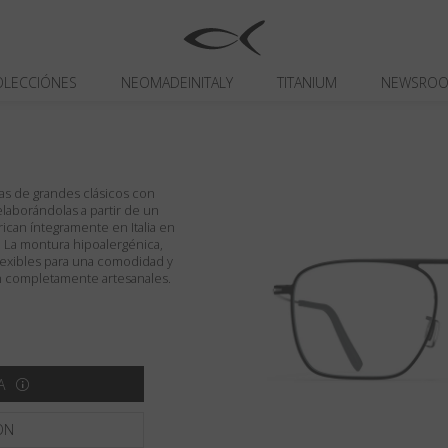
OLECCIÓNES
NEOMADEINITALY
TITANIUM
NEWSRO
icas de grandes clásicos con
aborándolas a partir de un
brican íntegramente en Italia en
r. La montura hipoalergénica,
aflexibles para una comodidad y
on completamente artesanales.
A
ON