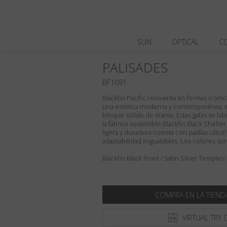
SUN
OPTICAL
C
PALISADES
BF1091
Blackfin Pacific reinventa las formas icón
una estética moderna y contemporánea, el
bloque sólido de titanio. Estas gafas se fa
la fábrica sostenible Blackfin Black Shelte
ligera y duradera cuenta con patillas ultr
adaptabilidad inigualables. Los colores s
Blackfin Black Front / Satin Silver Temples.
COMPRA EN LA TIEND
VIRTUAL TRY 