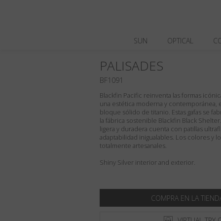
SUN
OPTICAL
C
PALISADES
BF1091
Blackfin Pacific reinventa las formas icón
una estética moderna y contemporánea, el
bloque sólido de titanio. Estas gafas se fa
la fábrica sostenible Blackfin Black Shelte
ligera y duradera cuenta con patillas ultr
adaptabilidad inigualables. Los colores y l
totalmente artesanales.
Shiny Silver interior and exterior.
COMPRA EN LA TIEND
VIRTUAL TRY 