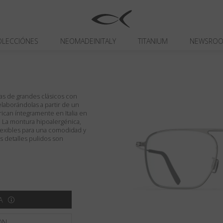
OLECCIÓNES
NEOMADEINITALY
TITANIUM
NEWSRO
icas de grandes clásicos con
aborándolas a partir de un
brican íntegramente en Italia en
r. La montura hipoalergénica,
aflexibles para una comodidad y
os detalles pulidos son
A
ON