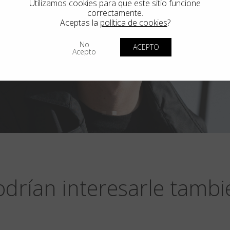
Utilizamos cookies para que este sitio funcione
correctamente.
Aceptas la
política de cookies
?
No
ACEPTO
Acepto
odrían interesarle tambi