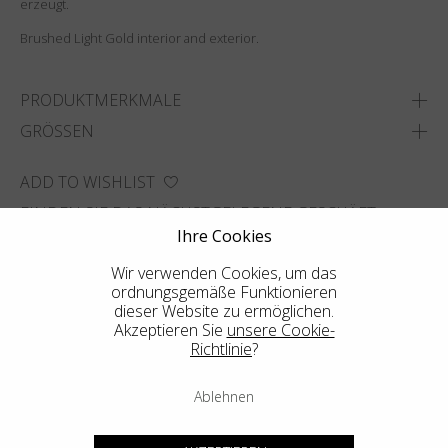
erzeugt.
Brushed Light Gold interior and exterior.
PRODUKTMERKMALE
GRÖSSEN
ADD TO WISHLIST
FINDEN SIE DAS NÄCHSTGELEGENE GESCHÄFT
Ihre Cookies
Wir verwenden Cookies, um das
ordnungsgemäße Funktionieren
dieser Website zu ermöglichen.
Akzeptieren Sie
unsere Cookie-
Richtlinie
?
Ablehnen