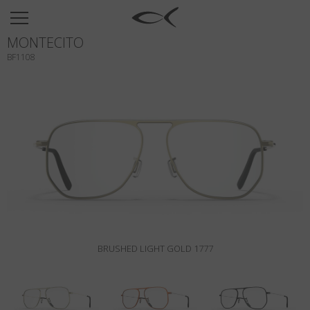
SUN
MONTECITO
OPTICAL
BF1108
COLLECTIONS
NEOMADEINITALY
TITANIUM
NEWSROOM
SHOPS
B2B
BRUSHED LIGHT GOLD 1777
Wishlist
Search