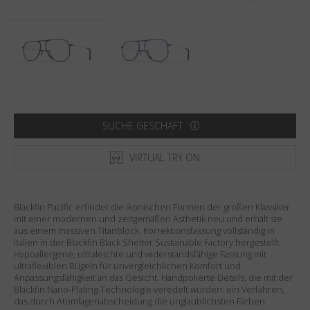
Land
:
Österreich
Sprache
:
Deutsch
SUCHE GESCHÄFT
VIRTUAL TRY ON
Blackfin Pacific erfindet die ikonischen Formen der großen Klassiker
mit einer modernen und zeitgemäßen Ästhetik neu und erhält sie
aus einem massiven Titanblock. Korrektionsfassung vollständig in
Italien in der Blackfin Black Shelter Sustainable Factory hergestellt.
Hypoallergene, ultraleichte und widerstandsfähige Fassung mit
ultraflexiblen Bügeln für unvergleichlichen Komfort und
Anpassungsfähigkeit an das Gesicht. Handpolierte Details, die mit der
Blackfin Nano-Plating-Technologie veredelt wurden: ein Verfahren,
das durch Atomlagenabscheidung die unglaublichsten Farben