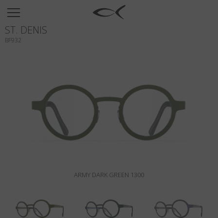
SUN
ST. DENIS
OPTICAL
BF932
COLLECTIONS
NEOMADEINITALY
TITANIUM
NEWSROOM
SHOPS
B2B
ARMY DARK GREEN 1300
Wishlist
Search