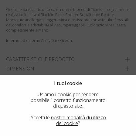
Occhiale da vista ricavato da un unico blocco di Titanio, integralmente
realizzato in Italia al Blackfin Black Shelter Sustainable Factory.
Montatura anallergica, leggerissima e resistente con aste ultraflessibili
dal comfort e adattabilità al viso impareggiabili. Colorazioni realizzate
completamente a mano.
Interno ed esterno Army Dark Green.
CARATTERISTICHE PRODOTTO
DIMENSIONI
I tuoi cookie
AGGIUNGI A WISHLIST
TROVA IL NEGOZIO PIÙ VICINO
Usiamo i cookie per rendere
possibile il corretto funzionamento
di questo sito.
Accetti le
nostre modalità di utilizzo
dei cookie
?