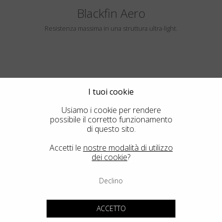
Blackfin Aero
Resistenza massima in una struttura ultra-light.
I tuoi cookie
Usiamo i cookie per rendere
possibile il corretto funzionamento
di questo sito.
HAYLE
Accetti le
nostre modalità di utilizzo
dei cookie
?
Declino
Blackfin Atlantic
ACCETTO
Il design nella sua forma più pura, la meccanica integrata nella sua
forma più estrema.