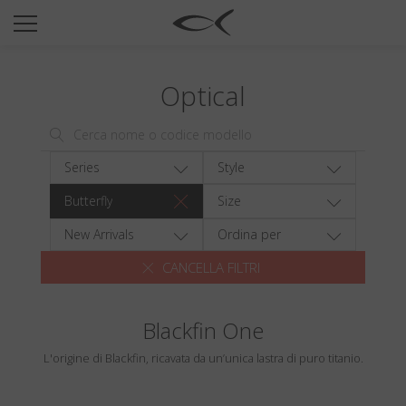
SUN
OPTICAL
Optical
COLLECTIONS
NEOMADEINITALY
TITANIUM
Series
Style
NEWSROOM
Butterfly
Size
SHOPS
New Arrivals
Ordina per
CANCELLA FILTRI
B2B
Blackfin One
Wishlist
L'origine di Blackfin, ricavata da un’unica lastra di puro titanio.
Search