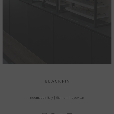
neomadeinitaly
|
titanium
|
eyewear