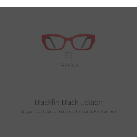
TRIBECA
Blackfin Black Edition
Artigianalità, Scienza e Lusso si fondono. Per Sempre.