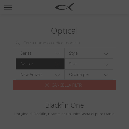
SUN
OPTICAL
Optical
COLLECTIONS
NEOMADEINITALY
TITANIUM
Series
Style
NEWSROOM
Aviator
Size
SHOPS
New Arrivals
Ordina per
CANCELLA FILTRI
B2B
Blackfin One
Wishlist
L'origine di Blackfin, ricavata da un’unica lastra di puro titanio.
Search