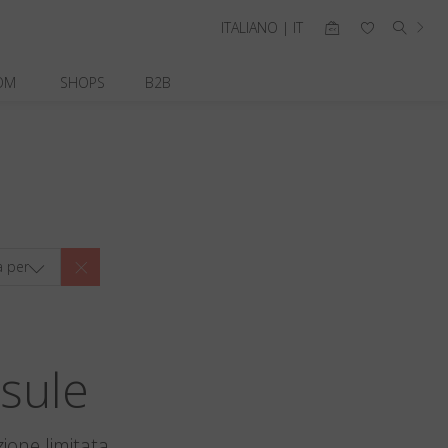
ITALIANO | IT
OM
SHOPS
B2B
a per
sule
ione limitata