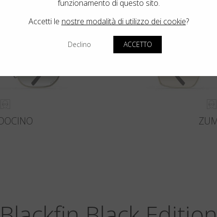
funzionamento di questo sito.
Accetti le
nostre modalità di utilizzo dei cookie
?
Declino
ACCETTO
DOCINO
ZU
Blackfin Black Editio