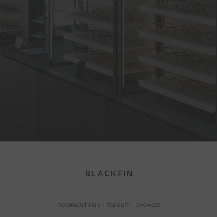
neomadeinitaly
|
titanium
|
eyewear