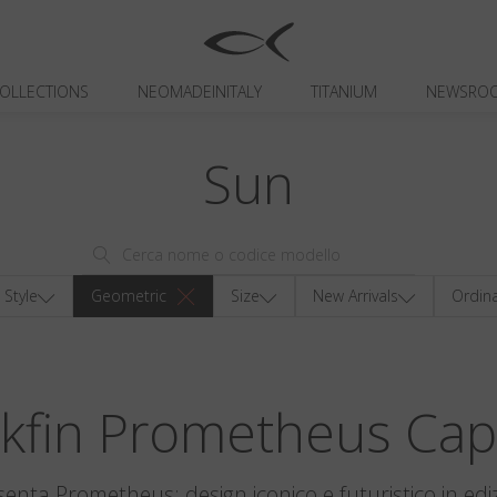
OLLECTIONS
NEOMADEINITALY
TITANIUM
NEWSRO
Sun
Style
Geometric
Size
New Arrivals
Ordin
ckfin Prometheus Cap
senta Prometheus: design iconico e futuristico in ediz