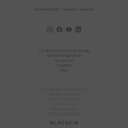
neomadeinitaly
|
titanium
|
eyewear
Condizioni Generali di Vendita
Metodi di Pagamento
Spedizioni
Contattaci
Resi
Copyright © 2026 Blackfin Spa
All rights reserved
Privacy Statement
Cookie policy
Whistleblowing
P.IVA 00754100253