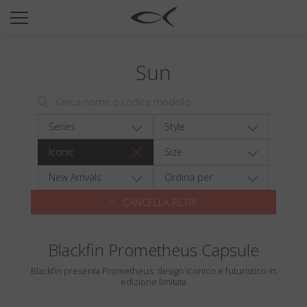
SUN
OPTICAL
Sun
COLLECTIONS
NEOMADEINITALY
TITANIUM
Series
Style
NEWSROOM
Iconic
Size
SHOPS
New Arrivals
Ordina per
CANCELLA FILTRI
B2B
Blackfin Prometheus Capsule
Wishlist
Blackfin presenta Prometheus: design iconico e futuristico in
Search
edizione limitata