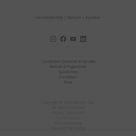
neomadeinitaly
|
titanium
|
eyewear
Condizioni Generali di Vendita
Metodi di Pagamento
Spedizioni
Contattaci
Resi
Copyright © 2026 Blackfin Spa
All rights reserved
Privacy Statement
Cookie policy
Whistleblowing
P.IVA 00754100253