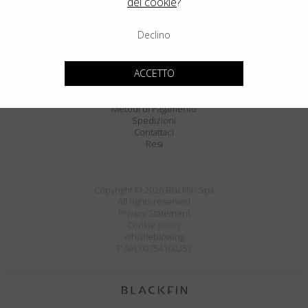
dei cookie
?
Paese
:
Italia
Lingua
:
Italiano
Declino
ACCETTO
Condizioni Generali di Vendita
Metodi di Pagamento
Spedizioni
Contattaci
Resi
Copyright © 2026 Blackfin Spa
All rights reserved
Privacy Statement
Cookie policy
Whistleblowing
P.IVA 00754100253