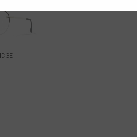
IDGE
n
.