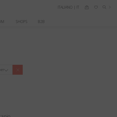
ITALIANO | IT
OM
SHOPS
B2B
per
tanio.