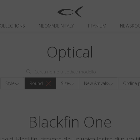
OLLECTIONS
NEOMADEINITALY
TITANIUM
NEWSRO
Optical
Style
Round
Size
New Arrivals
Ordina 
Blackfin One
gine di Blackfin, ricavata da un’unica lastra di puro ti