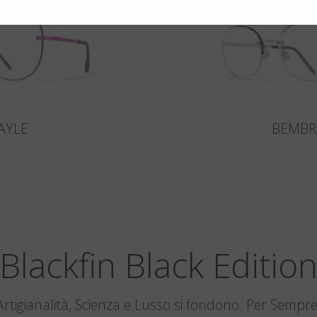
AYLE
BEMBR
Blackfin Black Editio
Artigianalità, Scienza e Lusso si fondono. Per Sempre