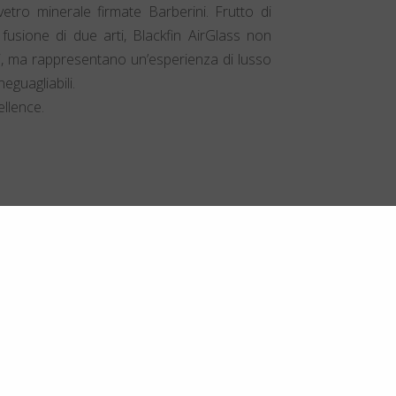
vetro minerale firmate Barberini. Frutto di
 fusione di due arti, Blackfin AirGlass non
i, ma rappresentano un’esperienza di lusso
neguagliabili.
llence.