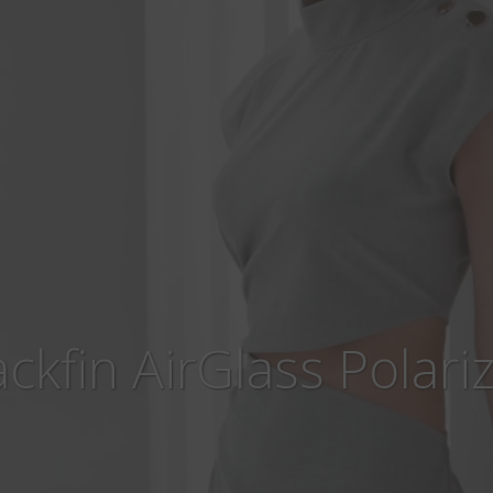
ackfin AirGlass Polari