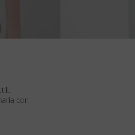
ili.
naria con