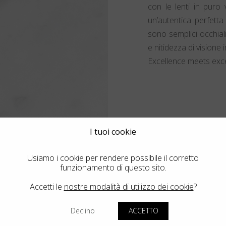
con le lenti in puro 
un’autentica perfetta
sono semplici occhial
e nitidezza di visione i
Excellence meets exce
I tuoi cookie
Usiamo i cookie per rendere possibile il corretto
funzionamento di questo sito.
Accetti le
nostre modalità di utilizzo dei cookie
?
Declino
ACCETTO