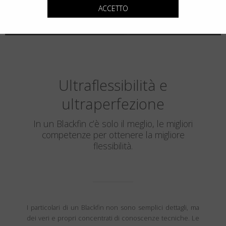
ACCETTO
Ultraflessibilità e
ultraperfezione
In un Blackfin c’è solo il meglio, le migliori
competenze per ottenere la migliore
flessibilità.
I particolari di un Blackfin non sono semplici dettagli, ma
dei veri e propri concentrati di conoscenze tecniche. Le