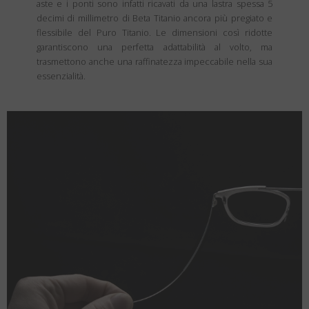
aste e i ponti sono infatti ricavati da una lastra spessa 5
decimi di millimetro di Beta Titanio ancora più pregiato e
flessibile del Puro Titanio. Le dimensioni così ridotte
garantiscono una perfetta adattabilità al volto, ma
trasmettono anche una raffinatezza impeccabile nella sua
essenzialità.