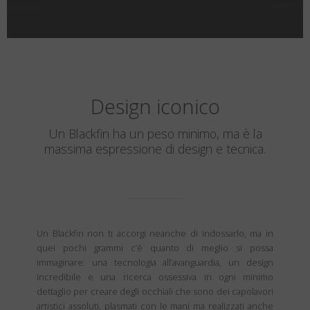
Design iconico
Un Blackfin ha un peso minimo, ma è la
massima espressione di design e tecnica.
Un Blackfin non ti accorgi neanche di indossarlo, ma in
quei pochi grammi c’è quanto di meglio si possa
immaginare: una tecnologia all’avanguardia, un design
incredibile e una ricerca ossessiva in ogni minimo
dettaglio per creare degli occhiali che sono dei capolavori
artistici assoluti, plasmati con le mani ma realizzati anche