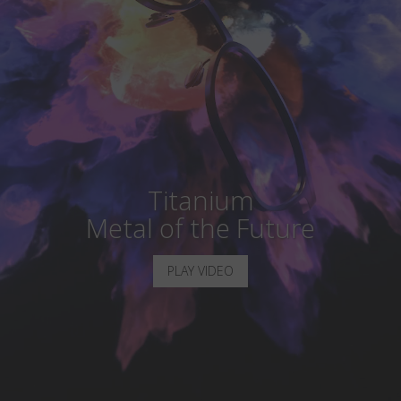
Paese
:
Italia
Lingua
:
Italiano
Titanium
Metal of the Future
PLAY VIDEO