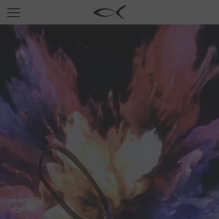
SUN
OPTICAL
COLLECTIONS
NEOMADEINITALY
TITANIUM
NEWSROOM
SHOPS
B2B
Wishlist
Search