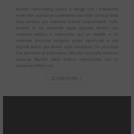
Blackfin Nano-Plating unisce il design con i trattamenti
molecolari, questo procedimento usa infatti i principi della
fisica atomica per ottenere finiture sorprendenti. Tutto
avviene in un ambiente quasi spaziale dentro una
campana asettica e sottovuoto, qui un metallo o un
materiale prezioso vengono prima vaporizzati e poi
deposti atomo per atomo sulle montature. Un processo
che permette di trasformare i Blackfin One nella versione
lussuosa Blackfin Black Edition impreziosita con lo
stupendo effetto oro.
SCOPRI DI PIÙ