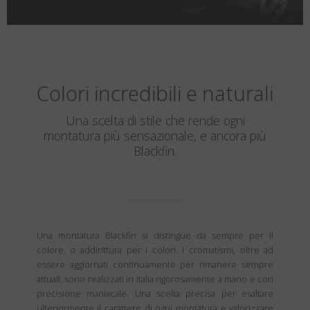
Colori incredibili e naturali
Una scelta di stile che rende ogni
montatura più sensazionale, e ancora più
Blackfin.
Una montatura Blackfin si distingue da sempre per il
colore, o addirittura per i colori. I cromatismi, oltre ad
essere aggiornati continuamente per rimanere sempre
attuali, sono realizzati in Italia rigorosamente a mano e con
precisione maniacale. Una scelta precisa per esaltare
ulteriormente il carattere di ogni montatura e valorizzare