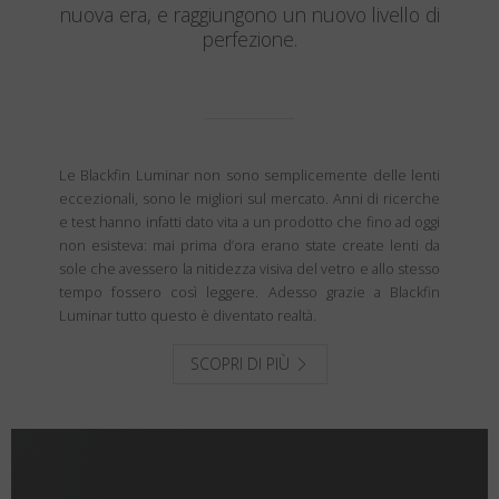
nuova era, e raggiungono un nuovo livello di
perfezione.
Le Blackfin Luminar non sono semplicemente delle lenti
eccezionali, sono le migliori sul mercato. Anni di ricerche
e test hanno infatti dato vita a un prodotto che fino ad oggi
non esisteva: mai prima d’ora erano state create lenti da
sole che avessero la nitidezza visiva del vetro e allo stesso
tempo fossero così leggere. Adesso grazie a Blackfin
Luminar tutto questo è diventato realtà.
SCOPRI DI PIÙ