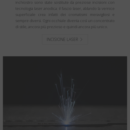
inchiostro sono state sostitute da preziose incisioni con
tecnologia laser anodica: il fascio laser, ablando la vernice
superficiale crea infatti dei cromatismi meravigliosi e
sempre diversi. Ogni occhiale diventa così un concentrato
di stile, ancora più prezioso e quindi ancora più unico.
INCISIONE LASER