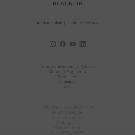
neomadeinitaly
|
titanium
|
eyewear
Condizioni Generali di Vendita
Metodi di Pagamento
Spedizioni
Contattaci
Resi
Copyright © 2026 Blackfin Spa
All rights reserved
Privacy Statement
Cookie policy
Whistleblowing
P.IVA 00754100253