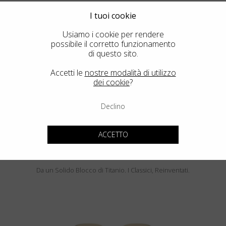
I tuoi cookie
Usiamo i cookie per rendere
possibile il corretto funzionamento
di questo sito.
PEBBLE BEACH
Accetti le
nostre modalità di utilizzo
LUMINAR
dei cookie
?
Declino
ACCETTO
Blackfin Pacific
Da un Solido Blocco di Titanio. I Classici, Reinventati.