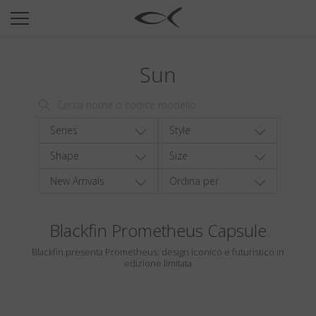
SUN
OPTICAL
Sun
COLLECTIONS
NEOMADEINITALY
TITANIUM
Series
Style
NEWSROOM
Shape
Size
New Arrivals
Ordina per
SHOPS
B2B
Blackfin Prometheus Capsule
Blackfin presenta Prometheus: design iconico e futuristico in
Wishlist
edizione limitata
Search