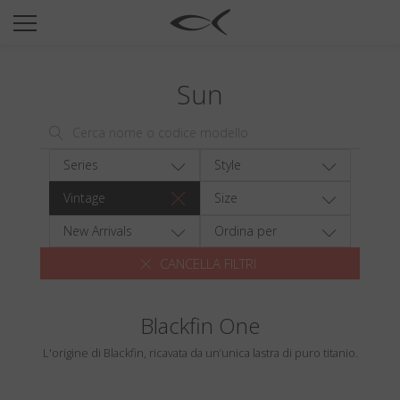
SUN
OPTICAL
Sun
COLLECTIONS
NEOMADEINITALY
TITANIUM
Series
Style
NEWSROOM
Vintage
Size
SHOPS
New Arrivals
Ordina per
CANCELLA FILTRI
B2B
Blackfin One
Wishlist
L'origine di Blackfin, ricavata da un’unica lastra di puro titanio.
Search