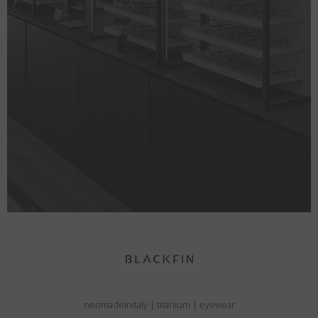
neomadeinitaly
|
titanium
|
eyewear