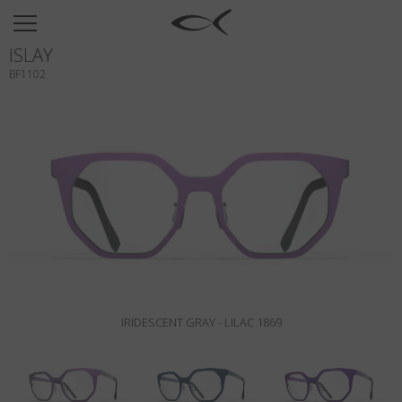
SUN
ISLAY
OPTICAL
BF1102
COLLECTIONS
NEOMADEINITALY
TITANIUM
NEWSROOM
SHOPS
B2B
IRIDESCENT GRAY - LILAC 1869
Wishlist
Search