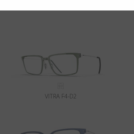
.
VITRA F4-D2