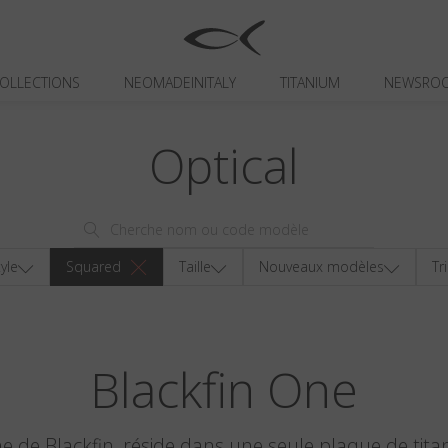
OLLECTIONS
NEOMADEINITALY
TITANIUM
NEWSRO
Optical
yle
Squared
Taille
Nouveaux modèles
Tr
Blackfin One
ine de Blackfin, réside dans une seule plaque de tita