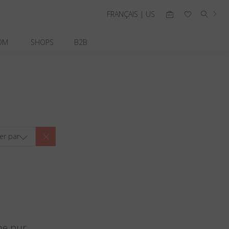
FRANÇAIS | US
OM
SHOPS
B2B
ier par
ne pur.