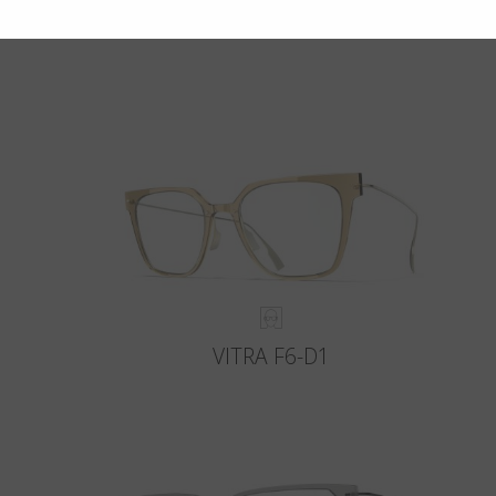
VITRA F6-D1