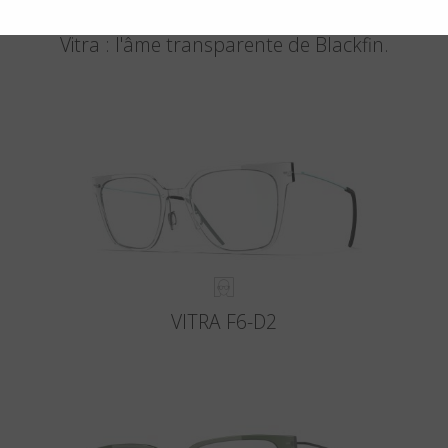
La pureté de la lumière rencontre la force du titane
Vitra : l'âme transparente de Blackfin.
VITRA F6-D2