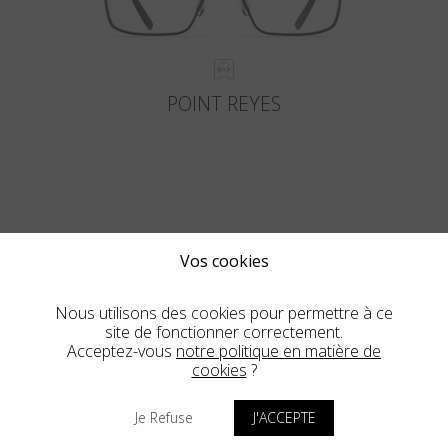
POINT REYES
VOIR PLUS
Vos cookies
Nous utilisons des cookies pour permettre à ce
site de fonctionner correctement.
Acceptez-vous
notre politique en matière de
cookies
?
Blackfin Vitra
Je Refuse
J'ACCEPTE