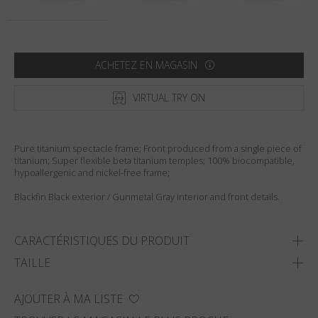
Pays
:
États-Unis
Langue
:
Français
ACHETEZ EN MAGASIN
VIRTUAL TRY ON
Pure titanium spectacle frame; Front produced from a single piece of
titanium; Super flexible beta titanium temples; 100% biocompatible,
hypoallergenic and nickel-free frame;
Blackfin Black exterior / Gunmetal Gray interior and front details.
CARACTÉRISTIQUES DU PRODUIT
TAILLE
AJOUTER À MA LISTE