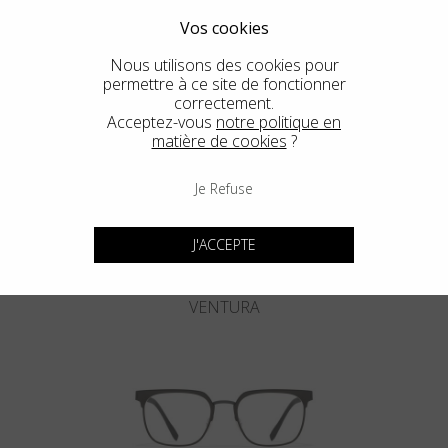
TROUVER LE MAGASIN LE PLUS PROCHE
Vos cookies
Nous utilisons des cookies pour
permettre à ce site de fonctionner
correctement.
Voir un autre style
Acceptez-vous
notre politique en
matière de cookies
?
Je Refuse
J'ACCEPTE
VENTURA