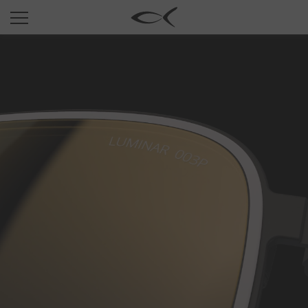
SUN
OPTICAL
COLLECTIONS
NEOMADEINITALY
TITANIUM
NEWSROOM
SHOPS
B2B
Liste de souhaits
Rechercher