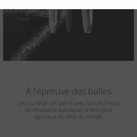
À l’épreuve des balles
Les Luminar ont passé avec succès l’essai
de résistance balistique, le test plus
rigoureux et strict du monde