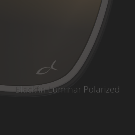
Pays
:
États-Unis
Langue
:
Français
Blackfin Luminar Polarized