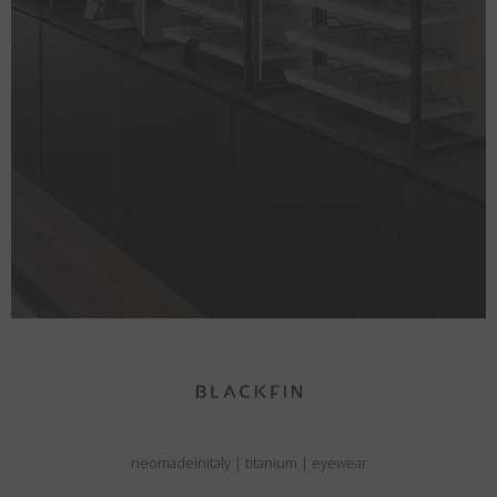
neomadeinitaly
|
titanium
|
eyewear