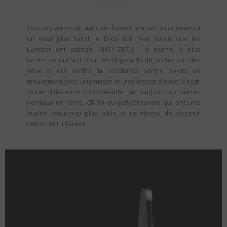
Tous les verres du marché doivent résister uniquement à
un essai plus banal, le Drop Ball Test, tandis que les
Luminar ont satisfait l’ANSI Z87.1 : la norme la plus
restrictive qui soit pour les dispositifs de protection des
yeux et qui certifie la résistance contre objets en
mouvement avec une masse et une vitesse élevée. Il s’agit
d’une différence considérable par rapport aux verres
normaux en verre, CR-39 ou polycarbonate qui ont une
qualité beaucoup plus faible et un niveau de sécurité
nettement inférieur.