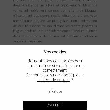
menace pour les yeux, pouvant causer cataracte,
dégénérescence maculaire et photokératite. Mais nos
verres admirablement conçus permettent de bloquer
efficacement ces rayons nocifs, offrant ainsi à vos yeux
une sécurité inégalée. De plus, grâce à notre polarisation
de qualité supérieure qui élimine les reflets gênants, la
fatigue oculaire est considérablement réduite. Entrez
dans un monde où la lumière est purifiée et où votre
santé est préservée.
Vos cookies
Nous utilisons des cookies pour
permettre à ce site de fonctionner
correctement.
Acceptez-vous
notre politique en
matière de cookies
?
Je Refuse
J'ACCEPTE