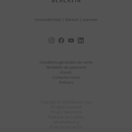
neomadeinitaly
|
titanium
|
eyewear
Conditions générales de vente
Modalités de paiement
Envois
Contactez-nous
Retours
Copyright © 2026 Blackfin Spa
All rights reserved
Privacy Statement
Politique de cookies
Whistleblowing
P.IVA 00754100253