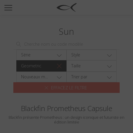
SUN
OPTICAL
Sun
COLLECTIONS
NEOMADEINITALY
TITANIUM
Série
Style
NEWSROOM
Geometric
Taille
SHOPS
Nouveaux modèles
Trier par
EFFACEZ LE FILTRE
B2B
Blackfin Prometheus Capsule
Liste de souhaits
Blackfin présente Prometheus : un design iconique et futuriste en
Rechercher
édition limitée