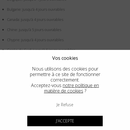
Bulgarie: jusqu'à 4 jours ouvrables
Canada: jusqu'à 4 jours ouvrables
Chine: jusqu'à 5 jours ouvrables
Chypre: jusqu'à 4 jours ouvrables
Corée du Sud: jusqu'à 5 jours ouvrables
Vos cookies
Croatie: jusqu'à 4 jours ouvrables
Nous utilisons des cookies pour
Danemark: jusqu'à 4 jours ouvrables
permettre à ce site de fonctionner
correctement.
Émirats arabes unis: jusqu'à 5 jours ouvrables
Acceptez-vous
notre politique en
matière de cookies
?
Espagne: jusqu'à 4 jours ouvrables
Estonie: jusqu'à 4 jours ouvrables
Je Refuse
Finlande: jusqu'à 4 jours ouvrables
J'ACCEPTE
France: jusqu'à 4 jours ouvrables