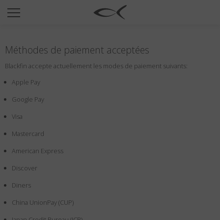
SUN
OPTICAL
Méthodes de paiement acceptées
COLLECTIONS
Blackfin accepte actuellement les modes de paiement suivants:
NEOMADEINITALY
Apple Pay
TITANIUM
Google Pay
NEWSROOM
Visa
SHOPS
Mastercard
B2B
American Express
Discover
Liste de souhaits
Diners
Rechercher
China UnionPay (CUP)
Japan Credit Bureau (JCB)