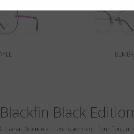
AYLE
BEMBR
Blackfin Black Editio
Artisanat, Science et Luxe fusionnent. Pour Toujours