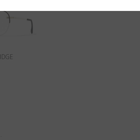
IDGE
n
.