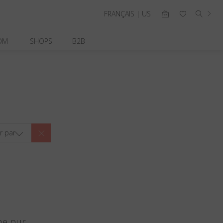
FRANÇAIS | US
OM
SHOPS
B2B
er par
ne pur.