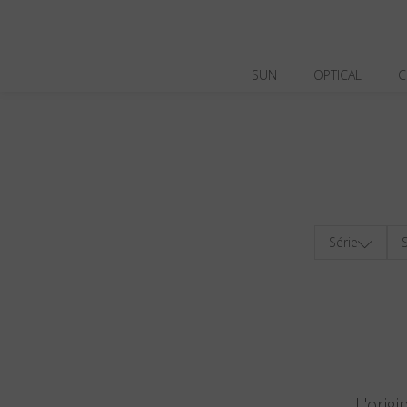
SUN
OPTICAL
C
Série
S
L'orig