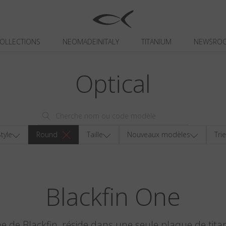
OLLECTIONS
NEOMADEINITALY
TITANIUM
NEWSRO
Optical
tyle
Round
Taille
Nouveaux modèles
Tri
Blackfin One
ine de Blackfin, réside dans une seule plaque de tita