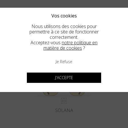
Vos cookies
Nous utilisons des cookies pour
permettre à ce site de fonctionner
Blackfin Pacific
correctement.
Acceptez-vous
notre politique en
De un bloque sólido de Titanio. Los Clásicos, Reinventados.
matière de cookies
?
Je Refuse
J'ACCEPTE
SOLANA