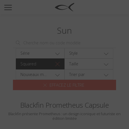
SUN
OPTICAL
Sun
COLLECTIONS
NEOMADEINITALY
TITANIUM
Série
Style
NEWSROOM
Squared
Taille
SHOPS
Nouveaux modèles
Trier par
EFFACEZ LE FILTRE
B2B
Blackfin Prometheus Capsule
Liste de souhaits
Blackfin présente Prometheus : un design iconique et futuriste en
Rechercher
édition limitée