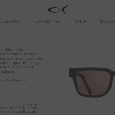
OLLECTIONS
NEOMADEINITALY
TITANIUM
NEWSRO
seul bloc en Titane,
Black Shelter Sustainable
légère et résistante avec des
t une adaptabilité au visage
la main. Verres Blackfin
 optiques.
/ Solid Red Lenses.
Disponible
ison au plus tard le 26 Août
son gratuite pour États-Unis