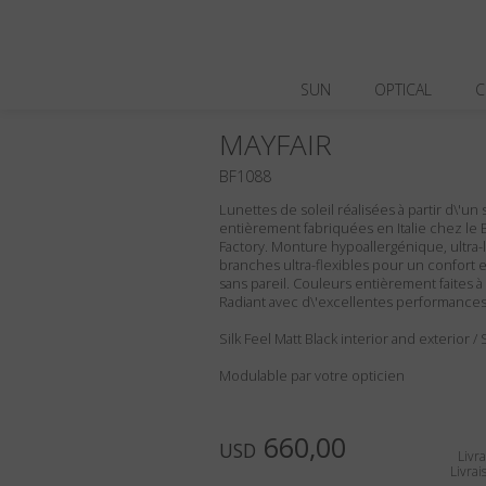
SUN
OPTICAL
C
MAYFAIR
BF1088
Lunettes de soleil réalisées à partir d\'un 
entièrement fabriquées en Italie chez le 
Factory. Monture hypoallergénique, ultra-
branches ultra-flexibles pour un confort e
sans pareil. Couleurs entièrement faites à 
Radiant avec d\'excellentes performances
Silk Feel Matt Black interior and exterior 
Modulable par votre opticien
660,00
USD
Livra
Livrai