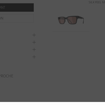
SILK FEEL 
ANT
ON
T
 PROCHE