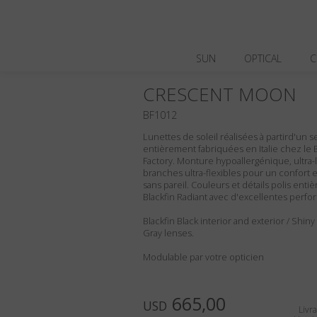
SUN
OPTICAL
C
CRESCENT MOON
BF1012
Lunettes de soleil réalisées à partird'un s
entièrement fabriquées en Italie chez le 
Factory. Monture hypoallergénique, ultra-
branches ultra-flexibles pour un confort e
sans pareil. Couleurs et détails polis entiè
Blackfin Radiant avec d'excellentes perf
Blackfin Black interior and exterior / Shiny 
Gray lenses.
Modulable par votre opticien
665,00
USD
Livra