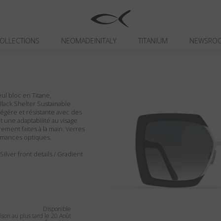
OLLECTIONS
NEOMADEINITALY
TITANIUM
NEWSRO
eul bloc en Titane,
Black Shelter Sustainable
légère et résistante avec des
t une adaptabilité au visage
rement faites à la main. Verres
ormances optiques.
Silver front details / Gradient
Disponible
ison au plus tard le 20 Août