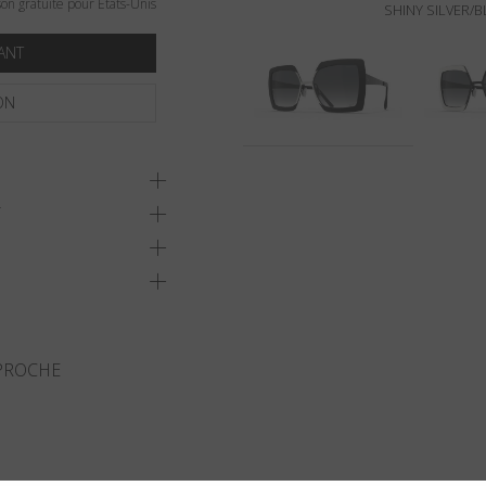
son gratuite pour États-Unis
SHINY SILVER/B
ANT
ON
T
 PROCHE