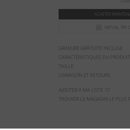
Livrai
ACHETER MAINTEN
VIRTUAL TRY 
GRAVURE GRATUITE INCLUSE
CARACTÉRISTIQUES DU PRODUI
TAILLE
LIVRAISON ET RETOURS
AJOUTER À MA LISTE
TROUVER LE MAGASIN LE PLUS