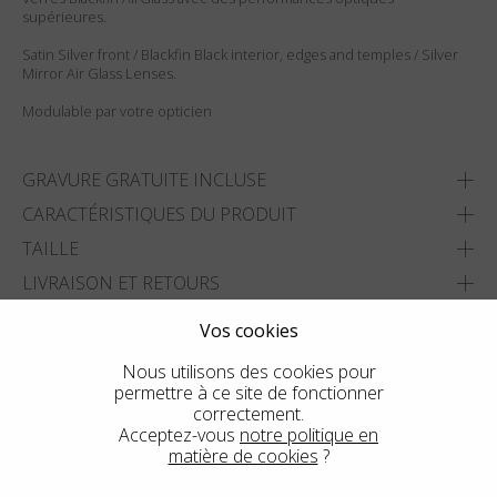
supérieures.
Satin Silver front / Blackfin Black interior, edges and temples / Silver
Mirror Air Glass Lenses.
Modulable par votre opticien
GRAVURE GRATUITE INCLUSE
CARACTÉRISTIQUES DU PRODUIT
TAILLE
LIVRAISON ET RETOURS
Vos cookies
AJOUTER À MA LISTE
Nous utilisons des cookies pour
TROUVER LE MAGASIN LE PLUS PROCHE
permettre à ce site de fonctionner
correctement.
Acceptez-vous
notre politique en
matière de cookies
?