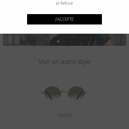
Je Refuse
J'ACCEPTE
Voir un autre style
TAHOE