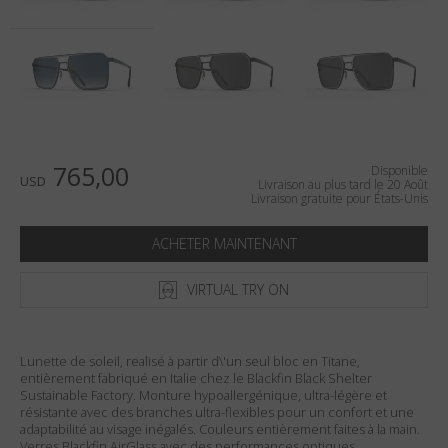
Pays
:
États-Unis
Langue
:
Français
765,00
Disponible
USD
Livraison au plus tard le 20 Août
Livraison gratuite pour États-Unis
ACHETER MAINTENANT
VIRTUAL TRY ON
Lunette de soleil, realisé à partir d\'un seul bloc en Titane,
entièrement fabriqué en Italie chez le Blackfin Black Shelter
Sustainable Factory. Monture hypoallergénique, ultra-légère et
résistante avec des branches ultra-flexibles pour un confort et une
adaptabilité au visage inégalés. Couleurs entièrement faites à la main.
Verres Blackfin AirGlass avec des performances optiques