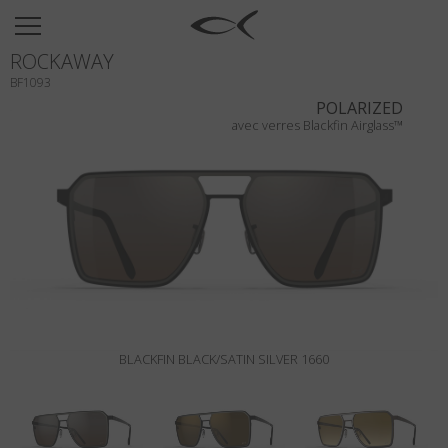
SUN
ROCKAWAY
OPTICAL
BF1093
COLLECTIONS
POLARIZED
avec verres Blackfin Airglass™
NEOMADEINITALY
TITANIUM
NEWSROOM
SHOPS
B2B
BLACKFIN BLACK/SATIN SILVER 1660
Liste de souhaits
Rechercher