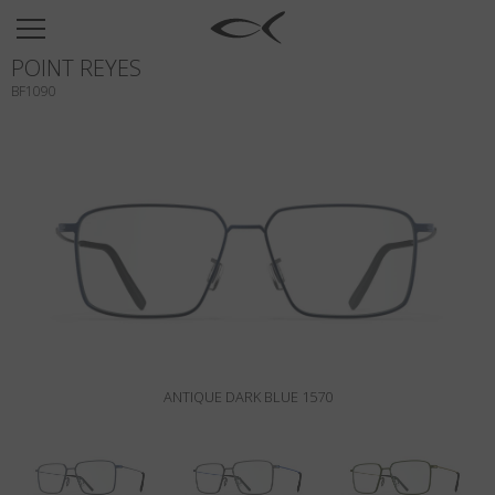
SUN
POINT REYES
OPTICAL
BF1090
COLLECTIONS
NEOMADEINITALY
TITANIUM
NEWSROOM
SHOPS
B2B
ANTIQUE DARK BLUE 1570
Liste de souhaits
Rechercher