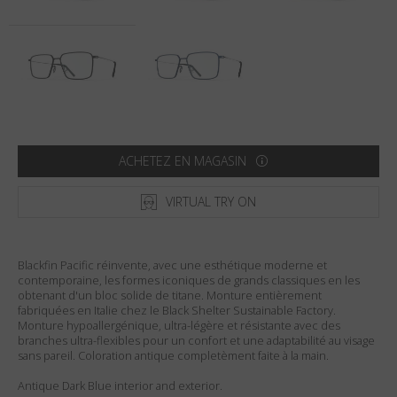
Pays
:
États-Unis
Langue
:
Français
ACHETEZ EN MAGASIN
VIRTUAL TRY ON
Blackfin Pacific réinvente, avec une esthétique moderne et
contemporaine, les formes iconiques de grands classiques en les
obtenant d'un bloc solide de titane. Monture entièrement
fabriquées en Italie chez le Black Shelter Sustainable Factory.
Monture hypoallergénique, ultra-légère et résistante avec des
branches ultra-flexibles pour un confort et une adaptabilité au visage
sans pareil. Coloration antique completèment faite à la main.
Antique Dark Blue interior and exterior.