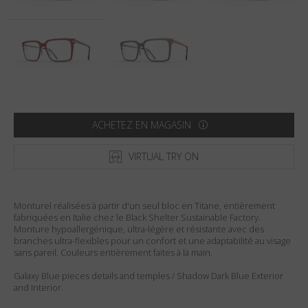
Pays
:
États-Unis
Langue
:
Français
ACHETEZ EN MAGASIN
VIRTUAL TRY ON
Monturel réalisées à partir d'un seul bloc en Titane, entièrement
fabriquées en Italie chez le Black Shelter Sustainable Factory.
Monture hypoallergénique, ultra-légère et résistante avec des
branches ultra-flexibles pour un confort et une adaptabilité au visage
sans pareil. Couleurs entièrement faites à la main.
Galaxy Blue pieces details and temples / Shadow Dark Blue Exterior
and Interior.