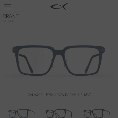
SUN
BRANT
OPTICAL
BF1086
COLLECTIONS
NEOMADEINITALY
TITANIUM
NEWSROOM
SHOPS
B2B
GALAXY BLUE/SHADOW DARK BLUE 1837
Liste de souhaits
Rechercher