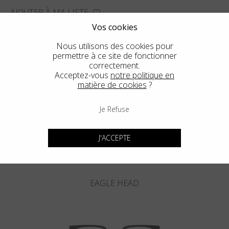
AJOUTER À MA LISTE
Vos cookies
TROUVER LE MAGASIN LE PLUS PROCHE
Nous utilisons des cookies pour
permettre à ce site de fonctionner
correctement.
Acceptez-vous
notre politique en
matière de cookies
?
Voir un autre style
Je Refuse
J'ACCEPTE
EAGLE HEAD