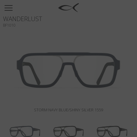
SUN
WANDERLUST
OPTICAL
BF1010
COLLECTIONS
NEOMADEINITALY
TITANIUM
NEWSROOM
SHOPS
B2B
STORM NAVY BLUE/SHINY SILVER 1559
Liste de souhaits
Rechercher