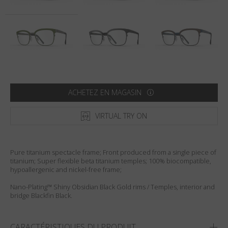
Pays
:
États-Unis
Langue
:
Français
ACHETEZ EN MAGASIN
VIRTUAL TRY ON
Pure titanium spectacle frame; Front produced from a single piece of
titanium; Super flexible beta titanium temples; 100% biocompatible,
hypoallergenic and nickel-free frame;
Nano-Plating™ Shiny Obsidian Black Gold rims / Temples, interior and
bridge Blackfin Black.
CARACTÉRISTIQUES DU PRODUIT