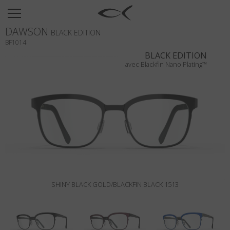
SUN
DAWSON
OPTICAL
BLACK EDITION
BF1014
COLLECTIONS
BLACK EDITION
avec Blackfin Nano Plating™
NEOMADEINITALY
TITANIUM
NEWSROOM
SHOPS
B2B
SHINY BLACK GOLD/BLACKFIN BLACK 1513
Liste de souhaits
Rechercher