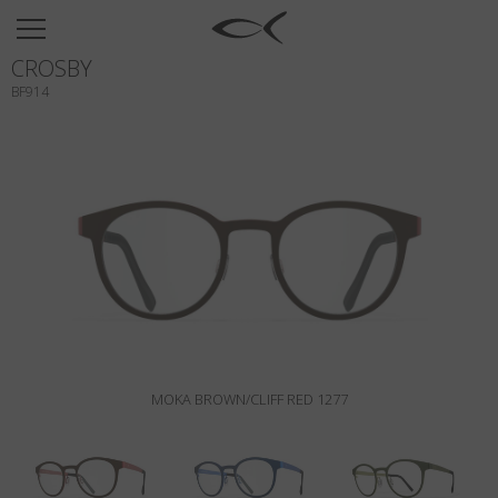
SUN
CROSBY
OPTICAL
BF914
COLECCIÓNES
NEOMADEINITALY
TITANIUM
NEWSROOM
TIENDAS
B2B
MOKA BROWN/CLIFF RED 1277
Favoritos
Buscar