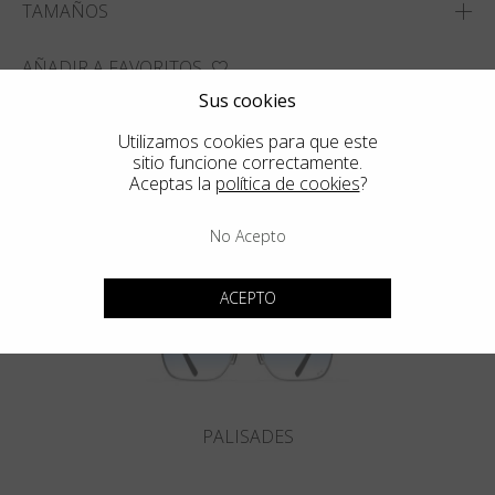
TAMAÑOS
AÑADIR A FAVORITOS
Sus cookies
ENCUENTRA LA TIENDA MAS CERCANA
Utilizamos cookies para que este
sitio funcione correctamente.
Aceptas la
política de cookies
?
Podrían interesarle también
No Acepto
ACEPTO
PALISADES