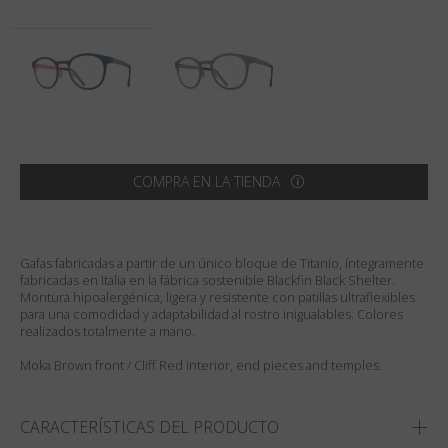
País
:
Mexico
Lengua
:
Español
COMPRA EN LA TIENDA
Gafas fabricadas a partir de un único bloque de Titanio, íntegramente
fabricadas en Italia en la fábrica sostenible Blackfin Black Shelter.
Montura hipoalergénica, ligera y resistente con patillas ultraflexibles
para una comodidad y adaptabilidad al rostro inigualables. Colores
realizados totalmente a mano.
Moka Brown front / Cliff Red interior, end pieces and temples.
CARACTERÍSTICAS DEL PRODUCTO