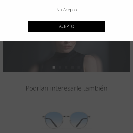
No Acepto
ACEPTO
Podrían interesarle también