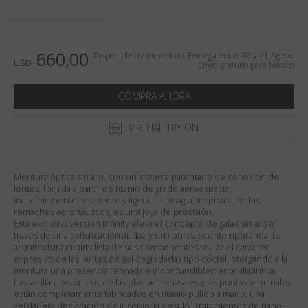
País
:
Mexico
Lengua
:
Español
660,00
Disponible de inmediato. Entrega entre 20 y 21 Agosto
USD
Envío gratuito para Mexico
COMPRA AHORA
VIRTUAL TRY ON
Montura óptica sin aro, con un sistema patentado de conexión de
lentes, forjada a partir de titanio de grado aeroespacial,
increíblemente resistente y ligera. La bisagra, inspirada en los
remaches aeronáuticos, es una joya de precisión.
Esta exclusiva versión Infinity eleva el concepto de gafas sin aro a
través de una sofisticación audaz y una pureza contemporánea. La
arquitectura minimalista de sus componentes realza el carácter
expresivo de las lentes de sol degradadas tipo cóctel, otorgando a la
montura una presencia refinada e inconfundiblemente distintiva.
Las varillas, los brazos de las plaquetas nasales y las puntas terminales
están completamente fabricados en titanio pulido a mano, una
verdadera declaración de ingeniería y estilo. Tratamientos de nano-