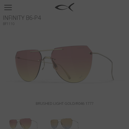
SUN
INFINITY B6-P4
OPTICAL
BF1110
COLECCIÓNES
NEOMADEINITALY
TITANIUM
NEWSROOM
TIENDAS
B2B
BRUSHED LIGHT GOLD/R046 1777
Favoritos
Buscar