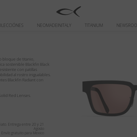
OLECCIÓNES
NEOMADEINITALY
TITANIUM
NEWSRO
o bloque de titanio,
ica sostenible Blackfin Black
esistente con patillas
ilidad al rostro inigualables.
tes Blackfin Radiant con
/ Solid Red Lenses.
ato. Entrega entre 20 y 21
Agosto
Envío gratuito para Mexico