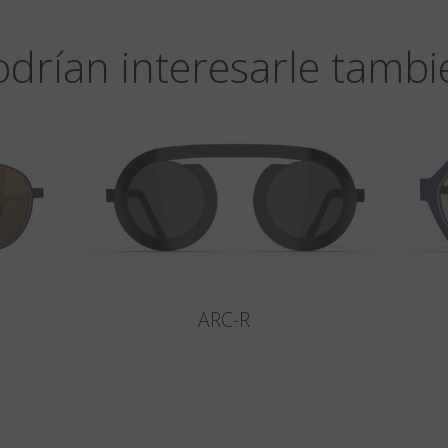
odrían interesarle tambi
ARC-R