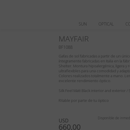
SUN
OPTICAL
C
MAYFAIR
BF1088
Gafas de sol fabricadas a partir de un únic
íntegramente fabricadas en Italia en la fábr
Shelter. Montura hipoalergénica, ligera y r
ultraflexibles para una comodidad y adaptab
Colores realizados totalmente a mano. Len
excelente rendimiento óptico.
Silk Feel Matt Black interior and exterior 
RXable por parte de tu óptico
Disponible de inmedi
USD
660,00