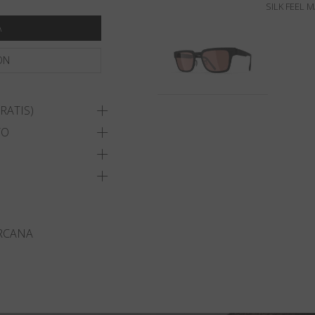
SILK FEEL 
A
ON
RATIS)
TO
RCANA