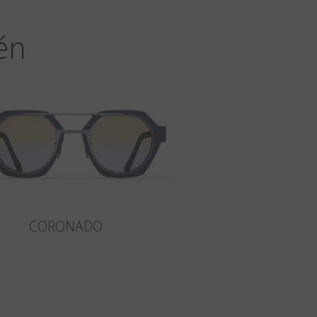
én
CORONADO