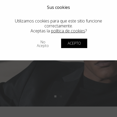
Sus cookies
Utilizamos cookies para que este sitio funcione
correctamente.
Aceptas la
política de cookies
?
No
ACEPTO
Acepto