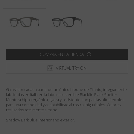
País
:
Mexico
Lengua
:
Español
COMPRA EN LA TIENDA
VIRTUAL TRY ON
Gafas fabricadas a partir de un único bloque de Titanio, íntegramente
fabricadas en Italia en la fábrica sostenible Blackfin Black Shelter.
Montura hipoalergénica, ligera y resistente con patillas ultraflexibles
para una comodidad y adaptabilidad al rostro inigualables. Colores
realizados totalmente a mano.
Shadow Dark Blue interior and exterior.