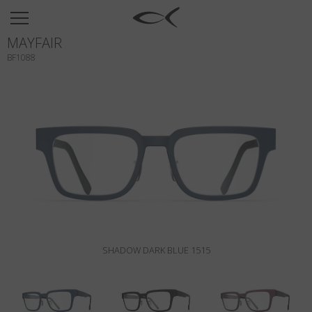
SUN
MAYFAIR
OPTICAL
BF1088
COLECCIÓNES
NEOMADEINITALY
TITANIUM
NEWSROOM
TIENDAS
B2B
SHADOW DARK BLUE 1515
Favoritos
Buscar