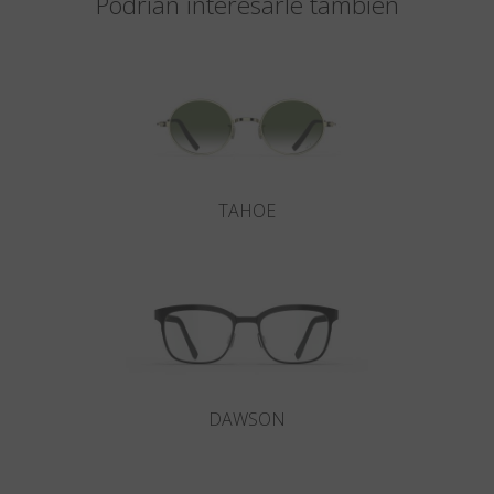
Podrían interesarle también
TAHOE
DAWSON