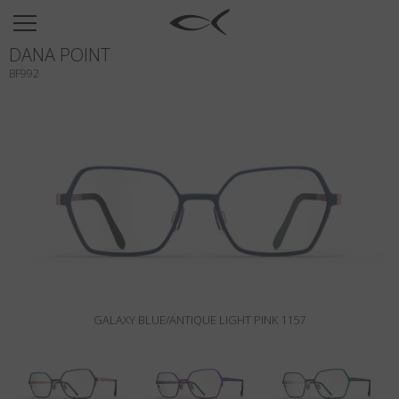
SUN
DANA POINT
OPTICAL
BF992
COLLECTIONS
NEOMADEINITALY
TITANIUM
NEWSROOM
SHOPS
B2B
GALAXY BLUE/ANTIQUE LIGHT PINK 1157
Wishlist
Search