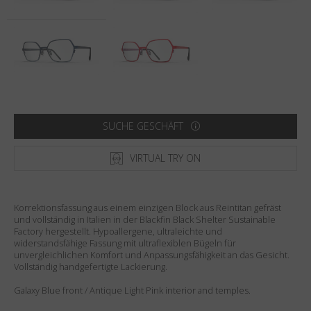
Land
:
Vereinigte Staaten
Sprache
:
Deutsch
SUCHE GESCHÄFT
VIRTUAL TRY ON
Korrektionsfassung aus einem einzigen Block aus Reintitan gefräst
und vollständig in Italien in der Blackfin Black Shelter Sustainable
Factory hergestellt. Hypoallergene, ultraleichte und
widerstandsfähige Fassung mit ultraflexiblen Bügeln für
unvergleichlichen Komfort und Anpassungsfähigkeit an das Gesicht.
Vollständig handgefertigte Lackierung.
Galaxy Blue front / Antique Light Pink interior and temples.