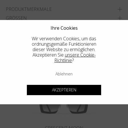
PRODUKTMERKMALE
GRÖSSEN
Ihre Cookies
ADD TO WISHLIST
Wir verwenden Cookies, um das
FINDEN SIE DAS NÄCHSTGELEGENE GESCHÄFT
ordnungsgemäße Funktionieren
dieser Website zu ermöglichen.
Akzeptieren Sie
unsere Cookie-
Richtlinie
?
Weitere Empfehlungen
Ablehnen
AKZEPTIEREN