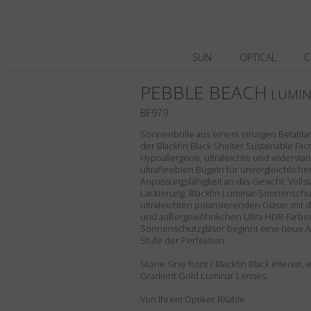
SUN
OPTICAL
C
PEBBLE BEACH
LUMIN
BF979
Sonnenbrille aus einem einzigen Betatitanbl
der Blackfin Black Shelter Sustainable Fact
Hypoallergene, ultraleichte und widerstan
ultraflexiblen Bügeln für unvergleichlich
Anpassungsfähigkeit an das Gesicht. Volls
Lackierung. Blackfin Luminar-Sonnenschut
ultraleichten polarisierenden Gläser mit 
und außergewöhnlichen Ultra-HDR-Farben.
Sonnenschutzgläser beginnt eine neue Ä
Stufe der Perfektion.
Stone Gray front / Blackfin Black interior
Gradient Gold Luminar Lenses.
Von Ihrem Optiker RXable.