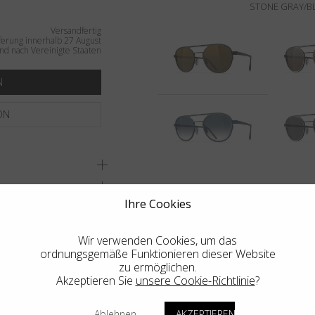
STONE GRAY/BL
Versandfertig
ferung innerhalb 27 August
nd nach Vereinigte Staaten
N
ON
Ihre Cookies
DUNG
Wir verwenden Cookies, um das
ordnungsgemäße Funktionieren dieser Website
zu ermöglichen.
Akzeptieren Sie
unsere Cookie-Richtlinie
?
ENE GESCHÄFT
Ablehnen
AKZEPTIEREN