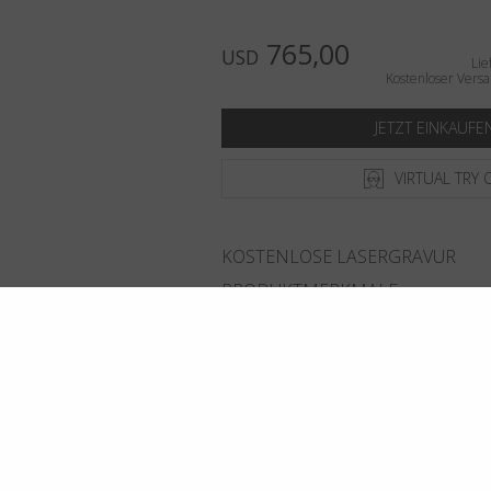
765,00
USD
Lie
Kostenloser Versa
JETZT EINKAUFE
VIRTUAL TRY 
KOSTENLOSE LASERGRAVUR
PRODUKTMERKMALE
GRÖSSEN
LIEFERUNG & WARENRÜCKSEN
ADD TO WISHLIST
FINDEN SIE DAS NÄCHSTGELEG