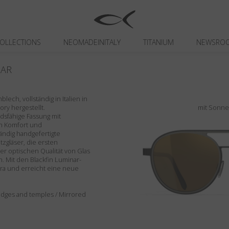
OLLECTIONS
NEOMADEINITALY
TITANIUM
NEWSRO
AR
ech, vollständig in Italien in
ory hergestellt.
mit Sonne
dsfähige Fassung mit
en Komfort und
tändig handgefertigte
zgläser, die ersten
der optischen Qualität von Glas
 Mit den Blackfin Luminar-
ra und erreicht eine neue
, edges and temples / Mirrored