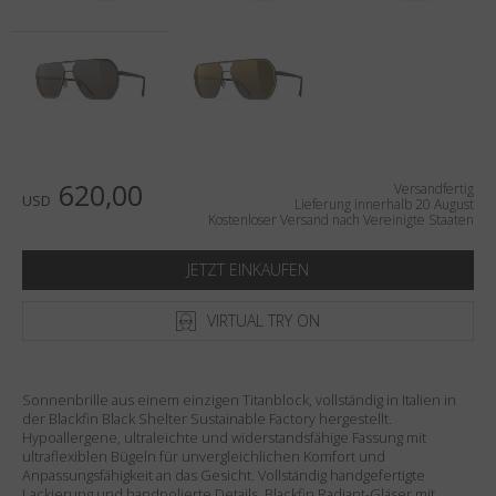
Land
:
Vereinigte Staaten
Sprache
:
Deutsch
620,00
Versandfertig
USD
Lieferung innerhalb 20 August
Kostenloser Versand nach Vereinigte Staaten
JETZT EINKAUFEN
VIRTUAL TRY ON
Sonnenbrille aus einem einzigen Titanblock, vollständig in Italien in
der Blackfin Black Shelter Sustainable Factory hergestellt.
Hypoallergene, ultraleichte und widerstandsfähige Fassung mit
ultraflexiblen Bügeln für unvergleichlichen Komfort und
Anpassungsfähigkeit an das Gesicht. Vollständig handgefertigte
Lackierung und handpolierte Details. Blackfin Radiant-Gläser mit