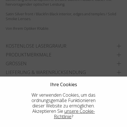
hervorragender optischer Leistung.
Satin Silver front / Blackfin Black interior, edges and temples / Solid
Smoke Lenses.
Von Ihrem Optiker RXable.
KOSTENLOSE LASERGRAVUR
PRODUKTMERKMALE
GRÖSSEN
LIEFERUNG & WARENRÜCKSENDUNG
Ihre Cookies
ADD TO WISHLIST
Wir verwenden Cookies, um das
FINDEN SIE DAS NÄCHSTGELEGENE GESCHÄFT
ordnungsgemäße Funktionieren
dieser Website zu ermöglichen.
Akzeptieren Sie
unsere Cookie-
Richtlinie
?