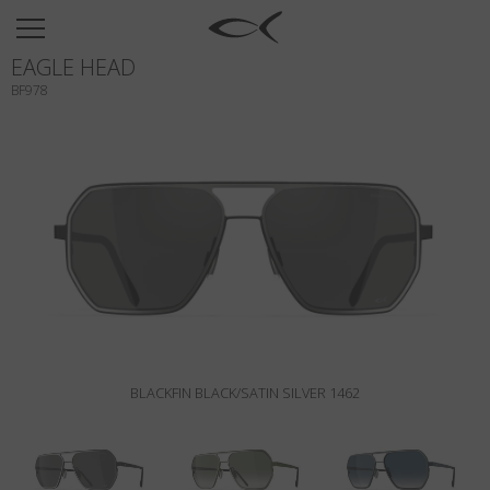
SUN
EAGLE HEAD
OPTICAL
BF978
COLLECTIONS
NEOMADEINITALY
TITANIUM
NEWSROOM
SHOPS
B2B
BLACKFIN BLACK/SATIN SILVER 1462
Wishlist
Search