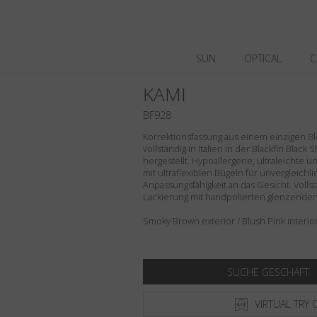
SUN
OPTICAL
C
KAMI
BF928
Korrektionsfassung aus einem einzigen Blo
vollständig in Italien in der Blackfin Black
hergestellt. Hypoallergene, ultraleichte 
mit ultraflexiblen Bügeln für unvergleich
Anpassungsfähigkeit an das Gesicht. Volls
Lackierung mit handpolierten glenzenden 
Smoky Brown exterior / Blush Pink interior
SUCHE GESCHÄFT
VIRTUAL TRY 