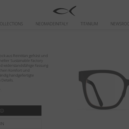
OLLECTIONS
NEOMADEINITALY
TITANIUM
NEWSRO
ck aus Reintitan gefräst und
 Shelter Sustainable Factory
und widerstandsfähige Fassung
lichen Komfort und
tändig handgefertigte
Details.
.
ON