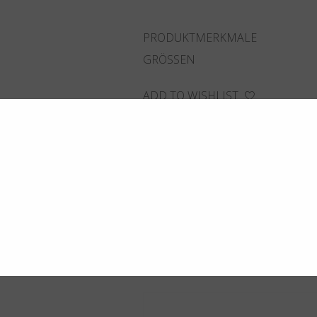
PRODUKTMERKMALE
GRÖSSEN
ADD TO WISHLIST
FINDEN SIE DAS NÄCHSTGELEG