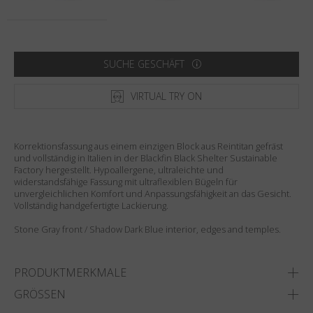
Land
:
Vereinigte Staaten
Sprache
:
Deutsch
SUCHE GESCHÄFT
VIRTUAL TRY ON
Korrektionsfassung aus einem einzigen Block aus Reintitan gefräst
und vollständig in Italien in der Blackfin Black Shelter Sustainable
Factory hergestellt. Hypoallergene, ultraleichte und
widerstandsfähige Fassung mit ultraflexiblen Bügeln für
unvergleichlichen Komfort und Anpassungsfähigkeit an das Gesicht.
Vollständig handgefertigte Lackierung.
Stone Gray front / Shadow Dark Blue interior, edges and temples.
PRODUKTMERKMALE
GRÖSSEN