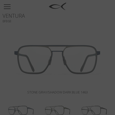
SUN
VENTURA
OPTICAL
BF868
COLLECTIONS
NEOMADEINITALY
TITANIUM
NEWSROOM
SHOPS
B2B
STONE GRAY/SHADOW DARK BLUE 1463
Wishlist
Search