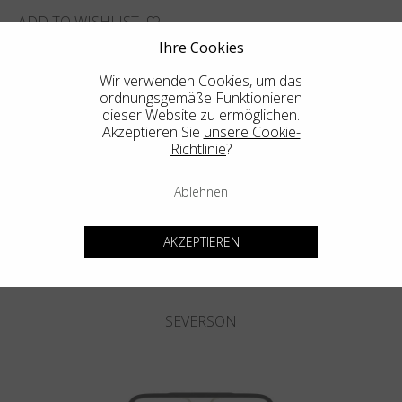
ADD TO WISHLIST
Ihre Cookies
FINDEN SIE DAS NÄCHSTGELEGENE GESCHÄFT
Wir verwenden Cookies, um das
ordnungsgemäße Funktionieren
dieser Website zu ermöglichen.
Akzeptieren Sie
unsere Cookie-
Richtlinie
?
Weitere Empfehlungen
Ablehnen
AKZEPTIEREN
SEVERSON