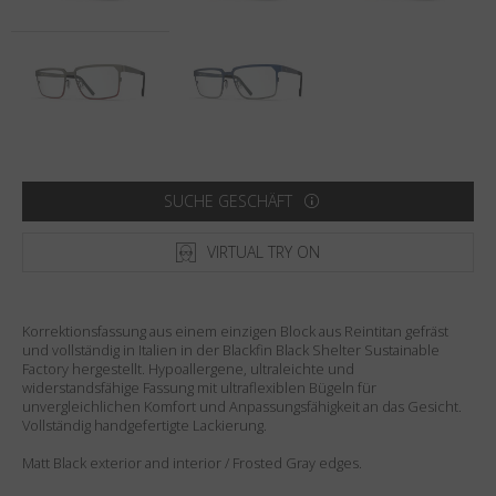
Land
:
Vereinigte Staaten
Sprache
:
Deutsch
SUCHE GESCHÄFT
VIRTUAL TRY ON
Korrektionsfassung aus einem einzigen Block aus Reintitan gefräst
und vollständig in Italien in der Blackfin Black Shelter Sustainable
Factory hergestellt. Hypoallergene, ultraleichte und
widerstandsfähige Fassung mit ultraflexiblen Bügeln für
unvergleichlichen Komfort und Anpassungsfähigkeit an das Gesicht.
Vollständig handgefertigte Lackierung.
Matt Black exterior and interior / Frosted Gray edges.