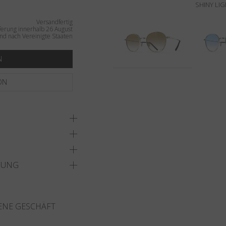
SHINY LI
Versandfertig
ferung innerhalb 26 August
nd nach Vereinigte Staaten
N
ON
DUNG
ENE GESCHÄFT