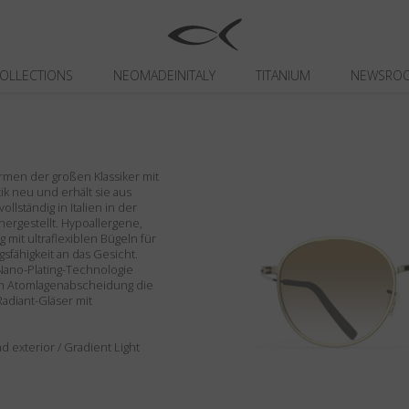
OLLECTIONS
NEOMADEINITALY
TITANIUM
NEWSRO
ormen der großen Klassiker mit
 neu und erhält sie aus
llständig in Italien in der
 hergestellt. Hypoallergene,
 mit ultraflexiblen Bügeln für
fähigkeit an das Gesicht.
 Nano-Plating-Technologie
ch Atomlagenabscheidung die
Radiant-Gläser mit
d exterior / Gradient Light