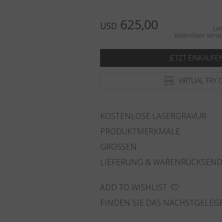
625,00
USD
Lie
Kostenloser Versa
JETZT EINKAUFE
VIRTUAL TRY 
KOSTENLOSE LASERGRAVUR
PRODUKTMERKMALE
GRÖSSEN
LIEFERUNG & WARENRÜCKSEN
ADD TO WISHLIST
FINDEN SIE DAS NÄCHSTGELEG