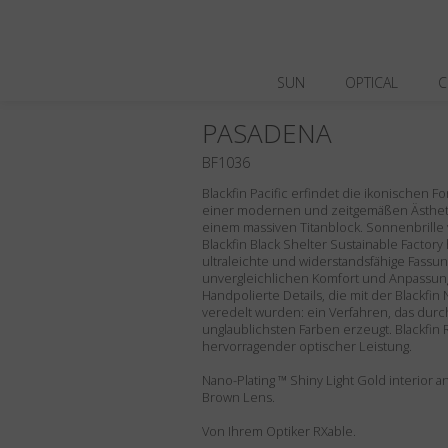
SUN
OPTICAL
C
PASADENA
BF1036
Blackfin Pacific erfindet die ikonischen F
einer modernen und zeitgemäßen Ästhetik
einem massiven Titanblock. Sonnenbrille vo
Blackfin Black Shelter Sustainable Factory
ultraleichte und widerstandsfähige Fassung
unvergleichlichen Komfort und Anpassungs
Handpolierte Details, die mit der Blackfin
veredelt wurden: ein Verfahren, das dur
unglaublichsten Farben erzeugt. Blackfin 
hervorragender optischer Leistung.
Nano-Plating ™ Shiny Light Gold interior an
Brown Lens.
Von Ihrem Optiker RXable.