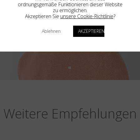
ordnungsgemäße Funktionieren dieser Website
zu ermöglichen.
Akzeptieren Sie
unsere Cookie-Richtlinie
?
Ablehnen
AKZEPTIEREN
Weitere Empfehlungen