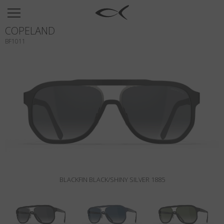
SUN
COPELAND
OPTICAL
BF1011
COLLECTIONS
NEOMADEINITALY
TITANIUM
NEWSROOM
SHOPS
B2B
BLACKFIN BLACK/SHINY SILVER 1885
Wishlist
Search