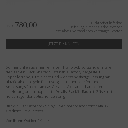
Land
:
Vereinigte Staaten
Sprache
:
Deutsch
780,00
Nicht sofort lieferbar
USD
Lieferung in mehr als drei Wochen
Kostenloser Versand nach Vereinigte Staaten
JETZT EINKAUFEN
Sonnenbrille aus einem einzigen Titanblock, vollständig in Italien in
der Blackfin Black Shelter Sustainable Factory hergestellt.
Hypoallergene, ultraleichte und widerstandsfähige Fassung mit
ultraflexiblen Bügeln für unvergleichlichen Komfort und
Anpassungsfähigkeit an das Gesicht. Vollständig handgefertigte
Lackierung und handpolierte Details. Blackfin Radiant-Gläser mit
hervorragender optischer Leistung.
Blackfin Black exterior / Shiny Silver interior and front details /
Gradient Grey Lenses.
Von Ihrem Optiker RXable.