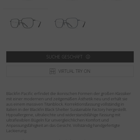
Land
:
Vereinigte Staaten
Sprache
:
Deutsch
SUCHE GESCHÄFT
VIRTUAL TRY ON
Blackfin Pacific erfindet die ikonischen Formen der großen Klassiker
mit einer modernen und zeitgemäßen Ästhetik neu und erhält sie
aus einem massiven Titanblock. Korrektionsfassung vollständig in
Italien in der Blackfin Black Shelter Sustainable Factory hergestellt.
Hypoallergene, ultraleichte und widerstandsfähige Fassung mit
ultraflexiblen Bügeln für unvergleichlichen Komfort und
Anpassungsfähigkeit an das Gesicht. Vollständig handgefertigte
Lackierung.