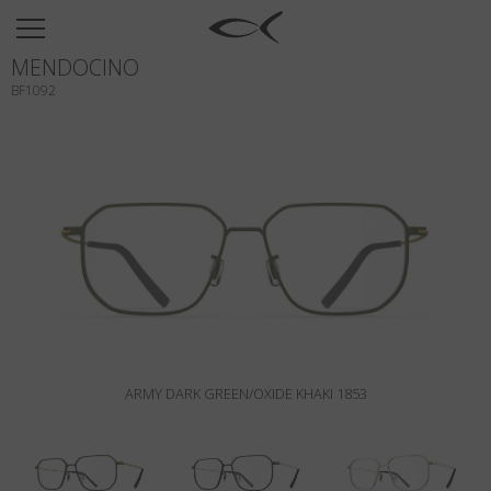
SUN
MENDOCINO
OPTICAL
BF1092
COLLECTIONS
NEOMADEINITALY
TITANIUM
NEWSROOM
SHOPS
B2B
ARMY DARK GREEN/OXIDE KHAKI 1853
Wishlist
Search