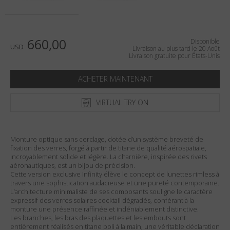
Pays
:
États-Unis
Langue
:
Français
660,00
Disponible
USD
Livraison au plus tard le 20 Août
Livraison gratuite pour États-Unis
ACHETER MAINTENANT
VIRTUAL TRY ON
Monture optique sans cerclage, dotée d’un système breveté de
fixation des verres, forgé à partir de titane de qualité aérospatiale,
incroyablement solide et légère. La charnière, inspirée des rivets
aéronautiques, est un bijou de précision.
Cette version exclusive Infinity élève le concept de lunettes rimless à
travers une sophistication audacieuse et une pureté contemporaine.
L’architecture minimaliste de ses composants souligne le caractère
expressif des verres solaires cocktail dégradés, conférant à la
monture une présence raffinée et indéniablement distinctive.
Les branches, les bras des plaquettes et les embouts sont
entièrement réalisés en titane poli à la main, une véritable déclaration