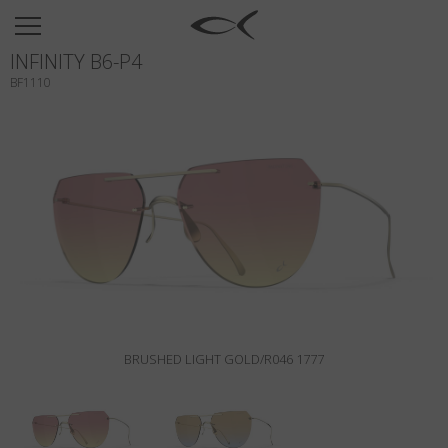
SUN
INFINITY B6-P4
OPTICAL
BF1110
COLLECTIONS
NEOMADEINITALY
TITANIUM
NEWSROOM
SHOPS
B2B
BRUSHED LIGHT GOLD/R046 1777
Liste de souhaits
Rechercher