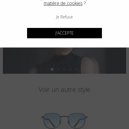
matière de cookies
?
Je Refuse
J'ACCEPTE
Voir un autre style