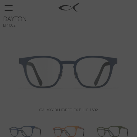
SUN
DAYTON
OPTICAL
BF1002
COLLECTIONS
NEOMADEINITALY
TITANIUM
NEWSROOM
SHOPS
B2B
GALAXY BLUE/REFLEX BLUE 1502
Liste de souhaits
Rechercher