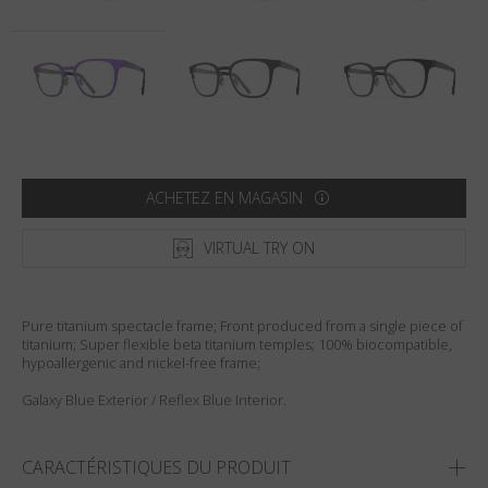
Pays
:
États-Unis
Langue
:
Français
ACHETEZ EN MAGASIN
VIRTUAL TRY ON
Pure titanium spectacle frame; Front produced from a single piece of
titanium; Super flexible beta titanium temples; 100% biocompatible,
hypoallergenic and nickel-free frame;
Galaxy Blue Exterior / Reflex Blue Interior.
CARACTÉRISTIQUES DU PRODUIT