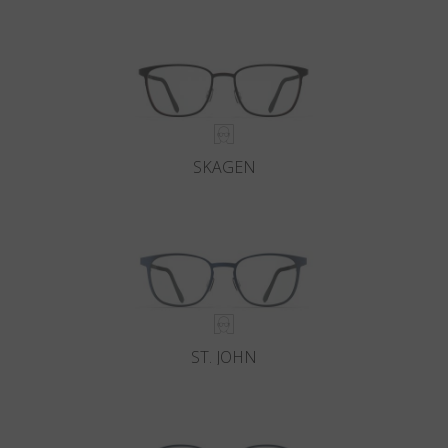
Paese
:
Stati Uniti
Lingua
:
Italiano
SKAGEN
ST. JOHN