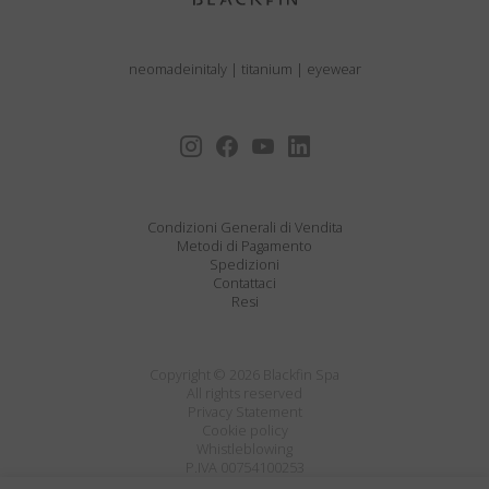
neomadeinitaly
|
titanium
|
eyewear
Condizioni Generali di Vendita
Metodi di Pagamento
Spedizioni
Contattaci
Resi
Copyright © 2026 Blackfin Spa
All rights reserved
Privacy Statement
Cookie policy
Whistleblowing
P.IVA 00754100253