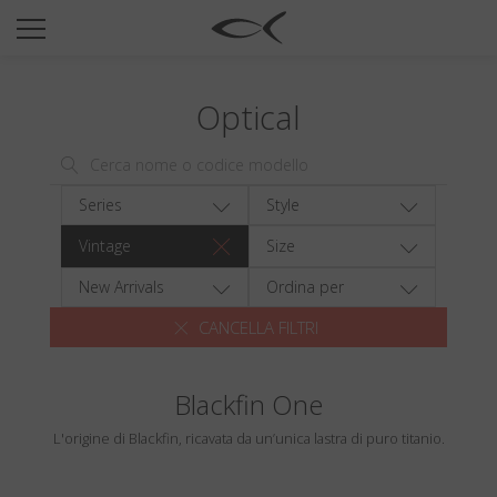
SUN
OPTICAL
Optical
COLLECTIONS
NEOMADEINITALY
TITANIUM
Series
Style
NEWSROOM
Vintage
Size
SHOPS
New Arrivals
Ordina per
CANCELLA FILTRI
B2B
Blackfin One
Wishlist
L'origine di Blackfin, ricavata da un’unica lastra di puro titanio.
Search